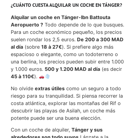
¿CUÁNTO CUESTA ALQUILAR UN COCHE EN TÁNGER?
Alquilar un coche en Tánger-Ibn Battouta
Aeropuerto ?
Todo depende de lo que busques.
Para un coche económico pequeño, los precios
suelen rondar los 2,5 euros.
De 200 a 300 MAD
al día
(sobre
18 à 27€
). Si prefiere algo más
espacioso o elegante, como un todoterreno o
una berlina, los precios pueden subir entre 1.000
y 1.000 euros.
500 y 1.200 MAD al día
(es decir
45 à 110€
).
No olvide
extras útiles
como un seguro a todo
riesgo para su tranquilidad. Si piensa recorrer la
costa atlántica, explorar las montañas del Rif o
descubrir las playas de Asilah, un coche más
potente puede ser una buena elección.
Con un coche de alquiler,
Tánger y sus
alrededores son todo suyos.
Lánzate a la