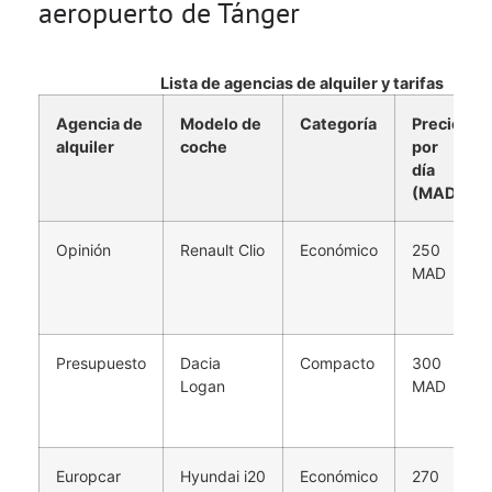
aeropuerto de Tánger
Lista de agencias de alquiler y tarifas
Agencia de
Modelo de
Categoría
Precio
alquiler
coche
por
día
(MAD)
Opinión
Renault Clio
Económico
250
MAD
Presupuesto
Dacia
Compacto
300
Logan
MAD
Europcar
Hyundai i20
Económico
270