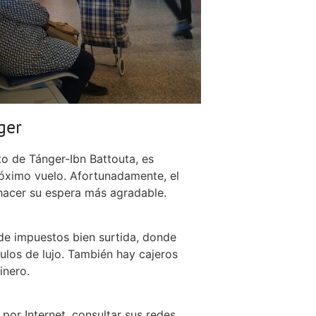
ger
to de Tánger-Ibn Battouta, es
óximo vuelo. Afortunadamente, el
 hacer su espera más agradable.
 de impuestos bien surtida, donde
culos de lujo. También hay cajeros
inero.
por Internet, consultar sus redes